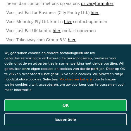
neem dan contact met ons op via ons
privacyformulier
Voor Just Eat for Business (City Pantry Ltd.)
hier
Voor Menulog Pty Ltd. kunt u
hier
contact opnemen
Voor Just Eat UK kunt u
hier
contact opnemen
Voor Takeaway.com Group B.V.
hier
Just Eat Takeaway.com Data Protection Officer -
Wij gebruiken cookies en andere technologieën om uw
Takeaway.com Group B.V.
gebruikerservaring te verbeteren, te personaliseren, analyses voor
optimalisatie en advertenties in samenwerking met derde partijen. Wij
Piet Heinkade 61
gebruiken onze eigen cookies en cookies van derde partijen. Door op OK
1019 GM Amsterdam
te klikken accepteert u het gebruik van alle cookies. Wij plaatsen altijd
Nederland
noodzakelijke cookies. Selecteer
Voorkeuren beheren
om te kiezen
welke cookies u wilt accepteren, om uw voorkeur aan te passen en voor
Bijgewerkte versies van deze
meer informatie.
Privacyverklaring
OK
Wij kunnen deze Verklaring van tijd tot tijd bijwerken als
reactie op veranderende juridische, technische of zakelijke
ontwikkelingen. Wanneer wij onze Privacyverklaring
Essentiële
bijwerken, zullen wij passende maatregelen nemen om u
op de hoogte te brengen, in overeenstemming met het