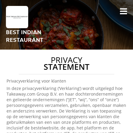
BEST INDIAN
RESTAURANT
PRIVACY
STATEMENT
Privacyverklaring voor klanten
In deze privacyverklaring (‘Verklaring’) wordt uitgelegd hoe
Takeaway.com Group B.V. en haar dochterondernemingen
en gelieerde ondernemingen (“JET”, “wij”, “ons” of “onze”)
persoonsgegevens verzamelen, gebruiken, openbaar maken
en anderszins verwerken. De Verklaring is van toepassing
op de verwerking van persoonsgegevens van klanten die
gebruikmaken van een van onze platforms en producten,
inclusief de bestelwebsite, de app, het platform en de