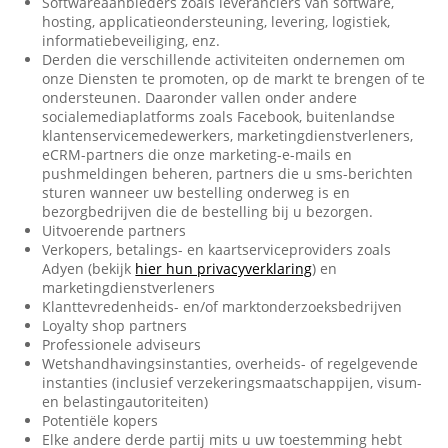
Softwareaanbieders zoals leveranciers van software,
hosting, applicatieondersteuning, levering, logistiek,
informatiebeveiliging, enz.
Derden die verschillende activiteiten ondernemen om
onze Diensten te promoten, op de markt te brengen of te
ondersteunen. Daaronder vallen onder andere
socialemediaplatforms zoals Facebook, buitenlandse
klantenservicemedewerkers, marketingdienstverleners,
eCRM-partners die onze marketing-e-mails en
pushmeldingen beheren, partners die u sms-berichten
sturen wanneer uw bestelling onderweg is en
bezorgbedrijven die de bestelling bij u bezorgen.
Uitvoerende partners
Verkopers, betalings- en kaartserviceproviders zoals
Adyen (bekijk
hier hun privacyverklaring
) en
marketingdienstverleners
Klanttevredenheids- en/of marktonderzoeksbedrijven
Loyalty shop partners
Professionele adviseurs
Wetshandhavingsinstanties, overheids- of regelgevende
instanties (inclusief verzekeringsmaatschappijen, visum-
en belastingautoriteiten)
Potentiële kopers
Elke andere derde partij mits u uw toestemming hebt