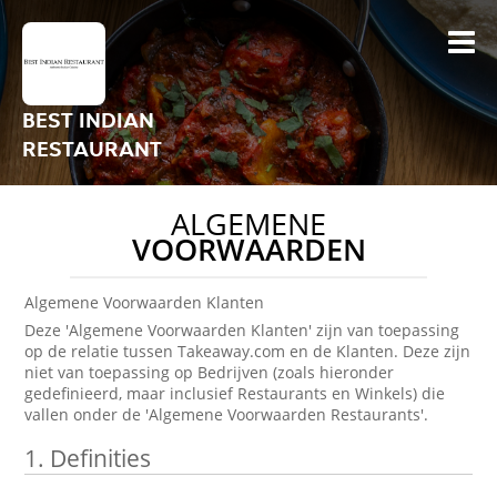
BEST INDIAN
RESTAURANT
ALGEMENE
VOORWAARDEN
Algemene Voorwaarden Klanten
Deze 'Algemene Voorwaarden Klanten' zijn van toepassing
op de relatie tussen Takeaway.com en de Klanten. Deze zijn
niet van toepassing op Bedrijven (zoals hieronder
gedefinieerd, maar inclusief Restaurants en Winkels) die
vallen onder de 'Algemene Voorwaarden Restaurants'.
1.
Definities