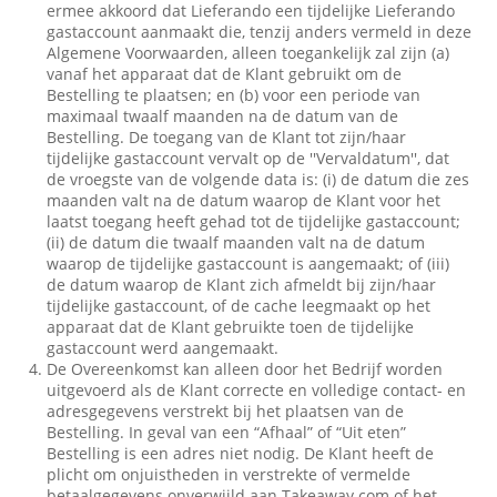
ermee akkoord dat Lieferando een tijdelijke Lieferando
gastaccount aanmaakt die, tenzij anders vermeld in deze
Algemene Voorwaarden, alleen toegankelijk zal zijn (a)
vanaf het apparaat dat de Klant gebruikt om de
Bestelling te plaatsen; en (b) voor een periode van
maximaal twaalf maanden na de datum van de
Bestelling. De toegang van de Klant tot zijn/haar
tijdelijke gastaccount vervalt op de ''Vervaldatum'', dat
de vroegste van de volgende data is: (i) de datum die zes
maanden valt na de datum waarop de Klant voor het
laatst toegang heeft gehad tot de tijdelijke gastaccount;
(ii) de datum die twaalf maanden valt na de datum
waarop de tijdelijke gastaccount is aangemaakt; of (iii)
de datum waarop de Klant zich afmeldt bij zijn/haar
tijdelijke gastaccount, of de cache leegmaakt op het
apparaat dat de Klant gebruikte toen de tijdelijke
gastaccount werd aangemaakt.
De Overeenkomst kan alleen door het Bedrijf worden
uitgevoerd als de Klant correcte en volledige contact- en
adresgegevens verstrekt bij het plaatsen van de
Bestelling. In geval van een “Afhaal” of “Uit eten”
Bestelling is een adres niet nodig. De Klant heeft de
plicht om onjuistheden in verstrekte of vermelde
betaalgegevens onverwijld aan Takeaway.com of het